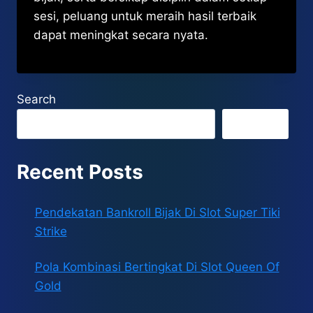
sesi, peluang untuk meraih hasil terbaik
dapat meningkat secara nyata.
Search
Search
Recent Posts
Pendekatan Bankroll Bijak Di Slot Super Tiki
Strike
Pola Kombinasi Bertingkat Di Slot Queen Of
Gold