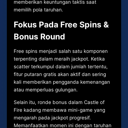
memberikan keuntungan taktis saat
memilih pola taruhan.
Fokus Pada Free Spins &
Bonus Round
Free spins menjadi salah satu komponen
terpenting dalam meraih jackpot. Ketika
scatter terkumpul dalam jumlah tertentu,
fitur putaran gratis akan aktif dan sering
kali memberikan pengganda kemenangan
atau memperluas gulungan.
Selain itu, ronde bonus dalam Castle of
Fire kadang membawa mini-game yang
mengarah pada jackpot progresif.
Memanfaatkan momen ini dengan taruhan