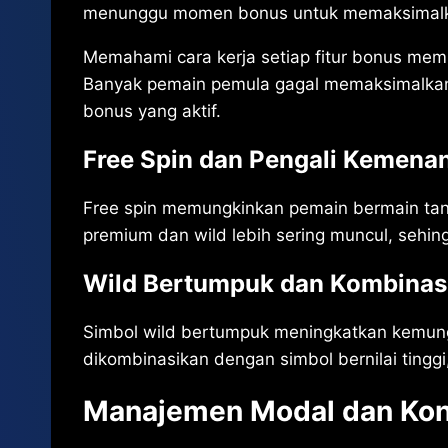
menunggu momen bonus untuk memaksimalka
Memahami cara kerja setiap fitur bonus mem
Banyak pemain pemula gagal memaksimalka
bonus yang aktif.
Free Spin dan Pengali Kemena
Free spin memungkinkan pemain bermain tanp
premium dan wild lebih sering muncul, sehi
Wild Bertumpuk dan Kombinas
Simbol wild bertumpuk meningkatkan kemung
dikombinasikan dengan simbol bernilai tinggi,
Manajemen Modal dan Kon