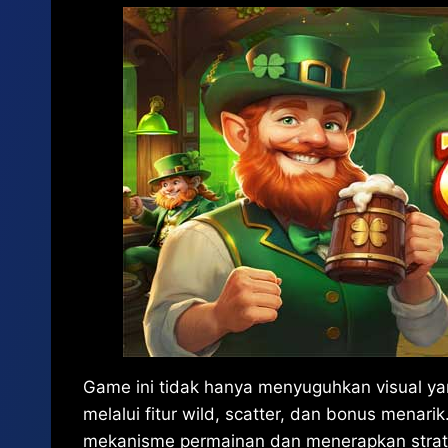
Game ini tidak hanya menyuguhkan visual yan
melalui fitur wild, scatter, dan bonus men
mekanisme permainan dan menerapkan strat