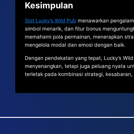
Kesimpulan
Slot Lucky’s Wild Pub
menawarkan pengalaman
simbol menarik, dan fitur bonus menguntung
memahami pola permainan, menerapkan strat
mengelola modal dan emosi dengan baik.
Dengan pendekatan yang tepat, Lucky’s Wild
menyenangkan, tetapi juga peluang nyata un
terletak pada kombinasi strategi, kesabaran,