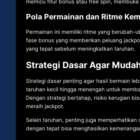
memicu fitur bonus atau free spin, membuka
Pola Permainan dan Ritme Ke
Permainan ini memiliki ritme yang berubah-u
fase bonus yang memberikan peluang jackpo
yang tepat sebelum meningkatkan taruhan.
Strategi Dasar Agar Mud
Strategi dasar penting agar hasil bermain l
taruhan kecil hingga menengah untuk membac
Dengan strategi bertahap, risiko kerugian b
meraih jackpot.
Selain taruhan, penting juga memperhatikan 
dengan tepat bisa menghasilkan kemenangan 