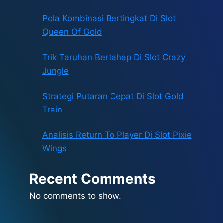
Pola Kombinasi Bertingkat Di Slot
Queen Of Gold
Trik Taruhan Bertahap Di Slot Crazy
Jungle
Strategi Putaran Cepat Di Slot Gold
Train
Analisis Return To Player Di Slot Pixie
Wings
Recent Comments
No comments to show.