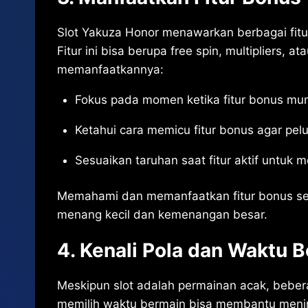
Slot Yakuza Honor menawarkan berbagai fit
Fitur ini bisa berupa free spin, multipliers, a
memanfaatkannya:
Fokus pada momen ketika fitur bonus mun
Ketahui cara memicu fitur bonus agar pel
Sesuaikan taruhan saat fitur aktif untuk
Memahami dan memanfaatkan fitur bonus se
menang kecil dan kemenangan besar.
4. Kenali Pola dan Waktu 
Meskipun slot adalah permainan acak, bebe
memilih waktu bermain bisa membantu meningk