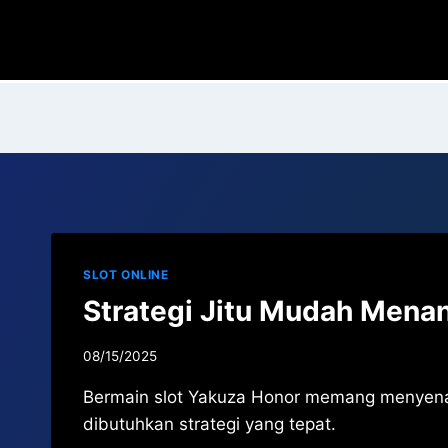
Skip
to
content
SLOT ONLINE
Strategi Jitu Mudah Menan
08/15/2025
Bermain slot Yakuza Honor memang menyenan
dibutuhkan strategi yang tepat.