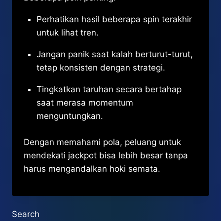
Perhatikan hasil beberapa spin terakhir
untuk lihat tren.
Jangan panik saat kalah berturut-turut,
tetap konsisten dengan strategi.
Tingkatkan taruhan secara bertahap
saat merasa momentum
menguntungkan.
Dengan memahami pola, peluang untuk
mendekati jackpot bisa lebih besar tanpa
harus mengandalkan hoki semata.
Search