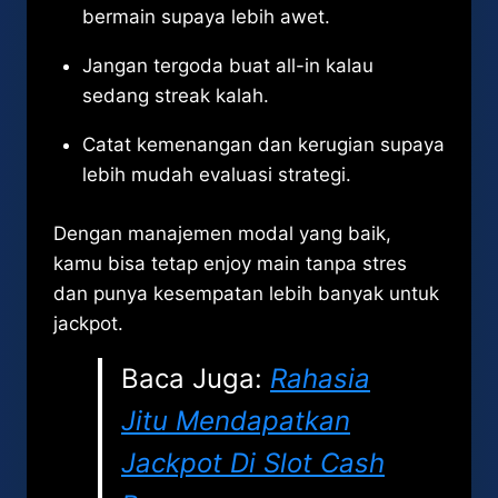
bermain supaya lebih awet.
Jangan tergoda buat all-in kalau
sedang streak kalah.
Catat kemenangan dan kerugian supaya
lebih mudah evaluasi strategi.
Dengan manajemen modal yang baik,
kamu bisa tetap enjoy main tanpa stres
dan punya kesempatan lebih banyak untuk
jackpot.
Baca Juga:
Rahasia
Jitu Mendapatkan
Jackpot Di Slot Cash