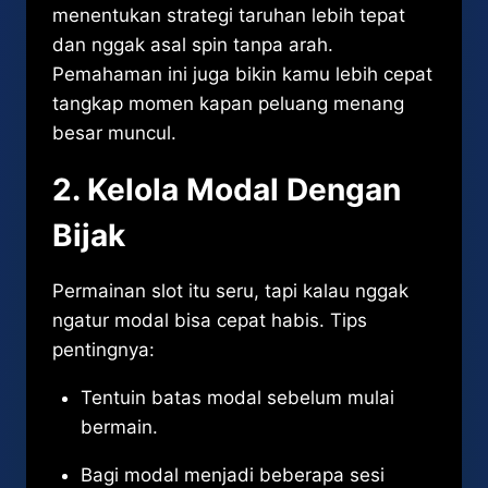
menentukan strategi taruhan lebih tepat
dan nggak asal spin tanpa arah.
Pemahaman ini juga bikin kamu lebih cepat
tangkap momen kapan peluang menang
besar muncul.
2. Kelola Modal Dengan
Bijak
Permainan slot itu seru, tapi kalau nggak
ngatur modal bisa cepat habis. Tips
pentingnya:
Tentuin batas modal sebelum mulai
bermain.
Bagi modal menjadi beberapa sesi