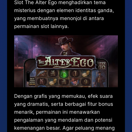
Slot The Alter Ego menghadirkan tema
misterius dengan elemen identitas ganda,
yang membuatnya menonjol di antara
permainan slot lainnya.
Dengan grafis yang memukau, efek suara
yang dramatis, serta berbagai fitur bonus
menarik, permainan ini menawarkan
pengalaman yang mendalam dan potensi
kemenangan besar. Agar peluang menang