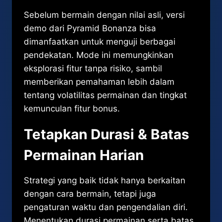
Sebelum bermain dengan nilai asli, versi
demo dari Pyramid Bonanza bisa
dimanfaatkan untuk menguji berbagai
pendekatan. Mode ini memungkinkan
eksplorasi fitur tanpa risiko, sambil
memberikan pemahaman lebih dalam
tentang volatilitas permainan dan tingkat
kemunculan fitur bonus.
Tetapkan Durasi & Batas
Permainan Harian
Strategi yang baik tidak hanya berkaitan
dengan cara bermain, tetapi juga
pengaturan waktu dan pengendalian diri.
Menentukan durasi permainan serta batas