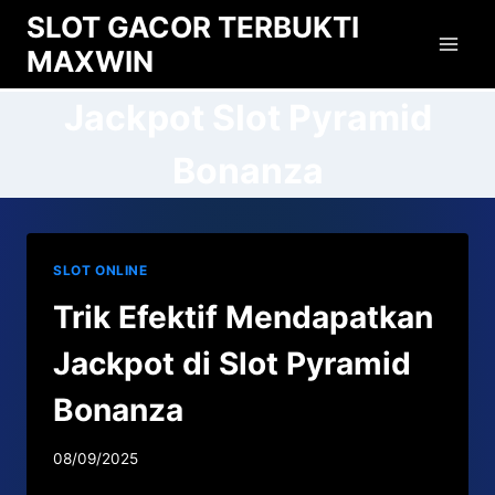
Skip
SLOT GACOR TERBUKTI
to
MAXWIN
content
Jackpot Slot Pyramid
Bonanza
SLOT ONLINE
Trik Efektif Mendapatkan
Jackpot di Slot Pyramid
Bonanza
08/09/2025