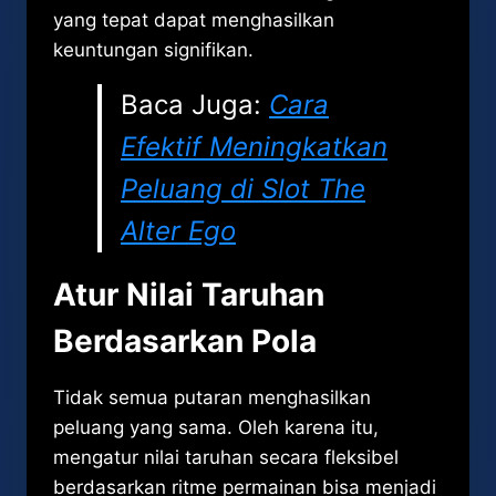
yang tepat dapat menghasilkan
keuntungan signifikan.
Baca Juga:
Cara
Efektif Meningkatkan
Peluang di Slot The
Alter Ego
Atur Nilai Taruhan
Berdasarkan Pola
Tidak semua putaran menghasilkan
peluang yang sama. Oleh karena itu,
mengatur nilai taruhan secara fleksibel
berdasarkan ritme permainan bisa menjadi