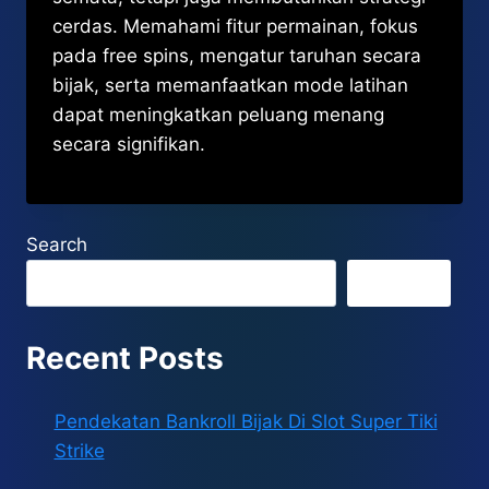
cerdas. Memahami fitur permainan, fokus
pada free spins, mengatur taruhan secara
bijak, serta memanfaatkan mode latihan
dapat meningkatkan peluang menang
secara signifikan.
Search
Search
Recent Posts
Pendekatan Bankroll Bijak Di Slot Super Tiki
Strike