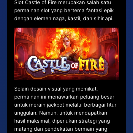
Slot Castle of Fire merupakan salah satu
permainan slot yang bertema fantasi epik
dengan elemen naga, kastil, dan sihir api.
Selain desain visual yang memikat,
permainan ini menawarkan peluang besar
untuk meraih jackpot melalui berbagai fitur
unggulan. Namun, untuk mendapatkan
hasil maksimal, diperlukan strategi yang
matang dan pendekatan bermain yang