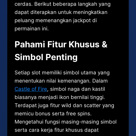
cerdas. Berikut beberapa langkah yang
dapat diterapkan untuk meningkatkan
peluang memenangkan jackpot di
permainan ini.
Pahami Fitur Khusus &
Simbol Penting
Setiap slot memiliki simbol utama yang
menentukan nilai kemenangan. Dalam
Castle of Fire
, simbol naga dan kastil
biasanya menjadi ikon bernilai tinggi.
Terdapat juga fitur wild dan scatter yang
memicu bonus serta free spins.
Mengetahui fungsi masing-masing simbol
serta cara kerja fitur khusus dapat