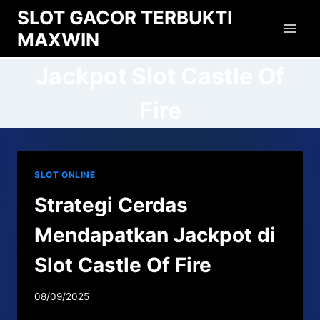
Skip
SLOT GACOR TERBUKTI
to
MAXWIN
content
Jackpot Slot Castle Of
Fire
SLOT ONLINE
Strategi Cerdas
Mendapatkan Jackpot di
Slot Castle Of Fire
08/09/2025