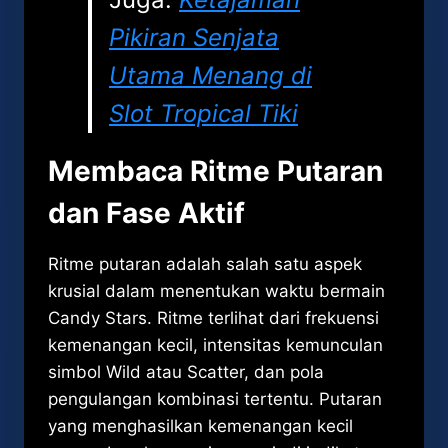
Pikiran Senjata
Utama Menang di
Slot Tropical Tiki
Membaca Ritme Putaran
dan Fase Aktif
Ritme putaran adalah salah satu aspek
krusial dalam menentukan waktu bermain
Candy Stars. Ritme terlihat dari frekuensi
kemenangan kecil, intensitas kemunculan
simbol Wild atau Scatter, dan pola
pengulangan kombinasi tertentu. Putaran
yang menghasilkan kemenangan kecil