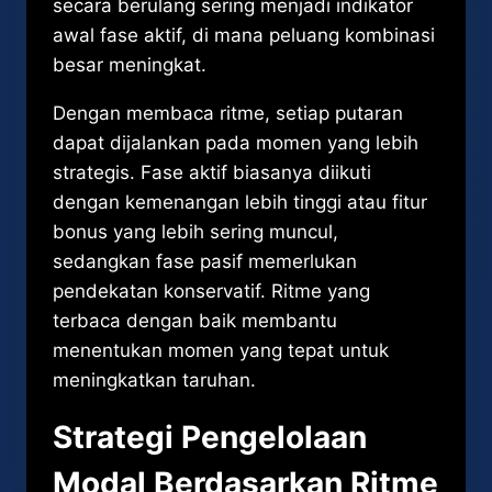
secara berulang sering menjadi indikator
awal fase aktif, di mana peluang kombinasi
besar meningkat.
Dengan membaca ritme, setiap putaran
dapat dijalankan pada momen yang lebih
strategis. Fase aktif biasanya diikuti
dengan kemenangan lebih tinggi atau fitur
bonus yang lebih sering muncul,
sedangkan fase pasif memerlukan
pendekatan konservatif. Ritme yang
terbaca dengan baik membantu
menentukan momen yang tepat untuk
meningkatkan taruhan.
Strategi Pengelolaan
Modal Berdasarkan Ritme