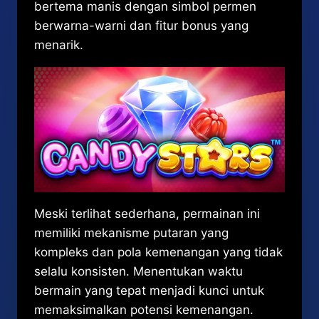
bertema manis dengan simbol permen
berwarna-warni dan fitur bonus yang
menarik.
Meski terlihat sederhana, permainan ini
memiliki mekanisme putaran yang
kompleks dan pola kemenangan yang tidak
selalu konsisten. Menentukan waktu
bermain yang tepat menjadi kunci untuk
memaksimalkan potensi kemenangan.