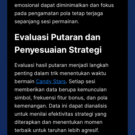
emosional dapat diminimalkan dan fokus
pada pengamatan pola tetap terjaga
sepanjang sesi permainan.
Evaluasi Putaran dan
Penyesuaian Strategi
Evaluasi hasil putaran menjadi langkah
penting dalam trik menentukan waktu
bermain
Candy Stars
. Setiap sesi
memberikan data berupa kemunculan
simbol, frekuensi fitur bonus, dan pola
kemenangan. Data ini dapat dianalisis
untuk menilai efektivitas strategi yang
diterapkan dan menentukan momen
terbaik untuk taruhan lebih agresif.