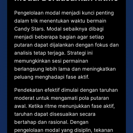
Pengelolaan modal menjadi kunci penting
dalam trik menentukan waktu bermain
Candy Stars. Modal sebaiknya dibagi
menjadi beberapa bagian agar setiap
putaran dapat dijalankan dengan fokus dan
analisis tetap terjaga. Strategi ini
memungkinkan sesi permainan
berlangsung lebih lama dan meningkatkan
peluang menghadapi fase aktif.
Pendekatan efektif dimulai dengan taruhan
moderat untuk mengamati pola putaran
awal. Ketika ritme menunjukkan fase aktif,
taruhan dapat disesuaikan secara
bertahap dan rasional. Dengan
pengelolaan modal yang disiplin, tekanan