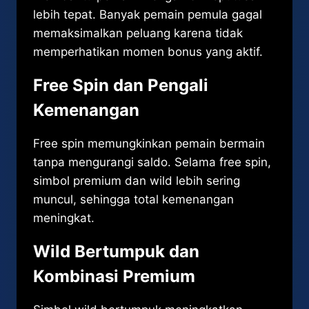
lebih tepat. Banyak pemain pemula gagal
memaksimalkan peluang karena tidak
memperhatikan momen bonus yang aktif.
Free Spin dan Pengali
Kemenangan
Free spin memungkinkan pemain bermain
tanpa mengurangi saldo. Selama free spin,
simbol premium dan wild lebih sering
muncul, sehingga total kemenangan
meningkat.
Wild Bertumpuk dan
Kombinasi Premium