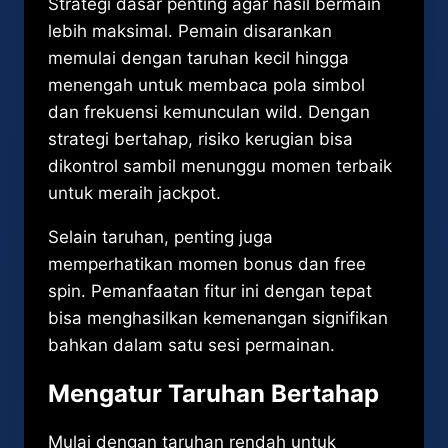
Strategi dasar penting agar hasil bermain
lebih maksimal. Pemain disarankan
memulai dengan taruhan kecil hingga
menengah untuk membaca pola simbol
dan frekuensi kemunculan wild. Dengan
strategi bertahap, risiko kerugian bisa
dikontrol sambil menunggu momen terbaik
untuk meraih jackpot.
Selain taruhan, penting juga
memperhatikan momen bonus dan free
spin. Pemanfaatan fitur ini dengan tepat
bisa menghasilkan kemenangan signifikan
bahkan dalam satu sesi permainan.
Mengatur Taruhan Bertahap
Mulai dengan taruhan rendah untuk