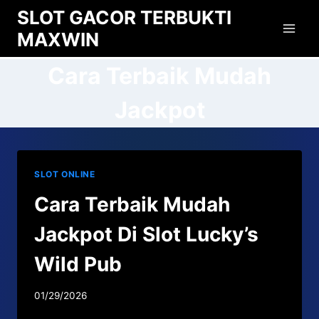
Skip
SLOT GACOR TERBUKTI
to
MAXWIN
content
Cara Terbaik Mudah
Jackpot
SLOT ONLINE
Cara Terbaik Mudah
Jackpot Di Slot Lucky’s
Wild Pub
01/29/2026