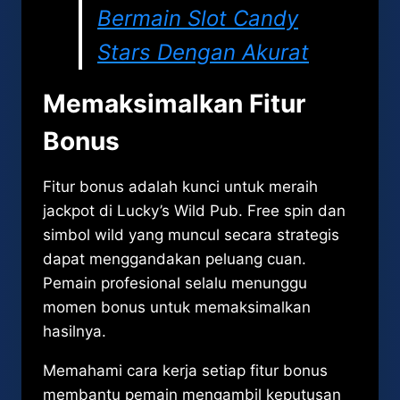
Bermain Slot Candy
Stars Dengan Akurat
Memaksimalkan Fitur
Bonus
Fitur bonus adalah kunci untuk meraih
jackpot di Lucky’s Wild Pub. Free spin dan
simbol wild yang muncul secara strategis
dapat menggandakan peluang cuan.
Pemain profesional selalu menunggu
momen bonus untuk memaksimalkan
hasilnya.
Memahami cara kerja setiap fitur bonus
membantu pemain mengambil keputusan