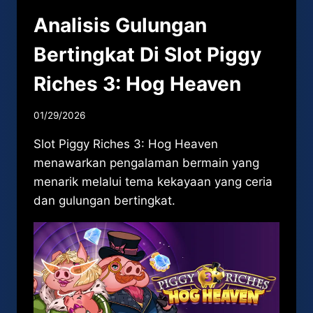
Analisis Gulungan
Bertingkat Di Slot Piggy
Riches 3: Hog Heaven
01/29/2026
Slot Piggy Riches 3: Hog Heaven
menawarkan pengalaman bermain yang
menarik melalui tema kekayaan yang ceria
dan gulungan bertingkat.