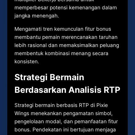
memperbesar potensi kemenangan dalam
jangka menengah.
Mengamati tren kemunculan fitur bonus
membantu pemain merencanakan taruhan
lebih rasional dan memaksimalkan peluang
membentuk kombinasi menang secara
konsisten.
Strategi Bermain
Berdasarkan Analisis RTP
Strategi bermain berbasis RTP di Pixie
Wings menekankan pengamatan simbol,
pengelolaan modal, dan pemanfaatan fitur
bonus. Pendekatan ini bertujuan menjaga