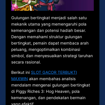
Gulungan bertingkat menjadi salah satu
mekanik utama yang memengaruhi pola
kemenangan dan potensi hadiah besar.
Dengan memahami struktur gulungan
bertingkat, pemain dapat membaca arah
peluang, mengoptimalkan kombinasi
simbol, dan menyesuaikan strategi taruhan
secara rasional.
Berikut ini
SLOT GACOR TERBUKTI
MAXWIN
akan membahas analisis
mendalam mengenai gulungan bertingkat
di Piggy Riches 3: Hog Heaven, pola
kemenangan, dan pendekatan bermain
yang efektif.