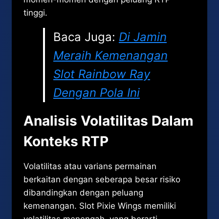
tinggi.
Baca Juga:
Di Jamin
Meraih Kemenangan
Slot Rainbow Ray
Dengan Pola Ini
Analisis Volatilitas Dalam
Konteks RTP
Volatilitas atau varians permainan
berkaitan dengan seberapa besar risiko
dibandingkan dengan peluang
kemenangan. Slot Pixie Wings memiliki