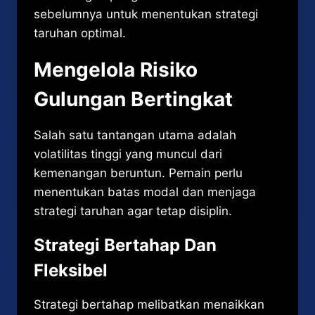
sebelumnya untuk menentukan strategi
taruhan optimal.
Mengelola Risiko
Gulungan Bertingkat
Salah satu tantangan utama adalah
volatilitas tinggi yang muncul dari
kemenangan beruntun. Pemain perlu
menentukan batas modal dan menjaga
strategi taruhan agar tetap disiplin.
Strategi Bertahap Dan
Fleksibel
Strategi bertahap melibatkan menaikkan