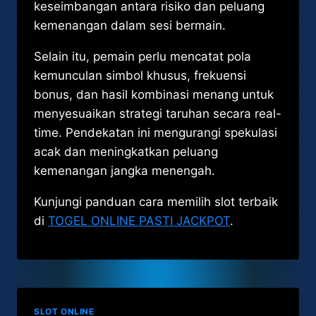
keseimbangan antara risiko dan peluang
kemenangan dalam sesi bermain.
Selain itu, pemain perlu mencatat pola
kemunculan simbol khusus, frekuensi
bonus, dan hasil kombinasi menang untuk
menyesuaikan strategi taruhan secara real-
time. Pendekatan ini mengurangi spekulasi
acak dan meningkatkan peluang
kemenangan jangka menengah.
Kunjungi panduan cara memilih slot terbaik
di
TOGEL ONLINE PASTI JACKPOT
.
SLOT ONLINE