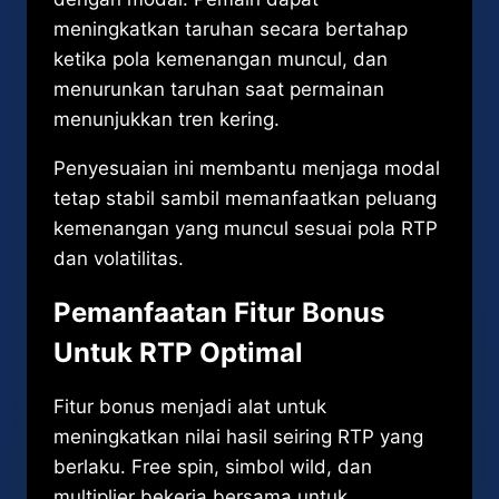
meningkatkan taruhan secara bertahap
ketika pola kemenangan muncul, dan
menurunkan taruhan saat permainan
menunjukkan tren kering.
Penyesuaian ini membantu menjaga modal
tetap stabil sambil memanfaatkan peluang
kemenangan yang muncul sesuai pola RTP
dan volatilitas.
Pemanfaatan Fitur Bonus
Untuk RTP Optimal
Fitur bonus menjadi alat untuk
meningkatkan nilai hasil seiring RTP yang
berlaku. Free spin, simbol wild, dan
multiplier bekerja bersama untuk