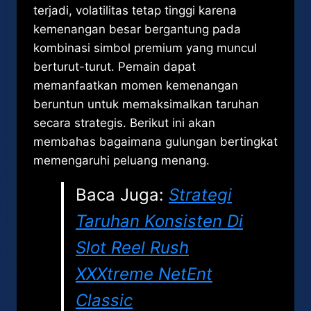
terjadi, volatilitas tetap tinggi karena
kemenangan besar bergantung pada
kombinasi simbol premium yang muncul
berturut-turut. Pemain dapat
memanfaatkan momen kemenangan
beruntun untuk memaksimalkan taruhan
secara strategis. Berikut ini akan
membahas bagaimana gulungan bertingkat
memengaruhi peluang menang.
Baca Juga:
Strategi
Taruhan Konsisten Di
Slot Reel Rush
XXXtreme NetEnt
Classic