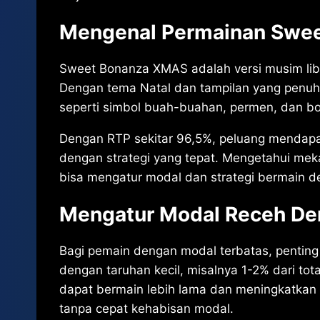
Mengenal Permainan Swe
Sweet Bonanza XMAS adalah versi musim lib
Dengan tema Natal dan tampilan yang penuh 
seperti simbol buah-buahan, permen, dan bo
Dengan RTP sekitar 96,5%, peluang mendapa
dengan strategi yang tepat. Mengetahui mek
bisa mengatur modal dan strategi bermain d
Mengatur Modal Receh De
Bagi pemain dengan modal terbatas, penting
dengan taruhan kecil, misalnya 1-2% dari tot
dapat bermain lebih lama dan meningkatka
tanpa cepat kehabisan modal.