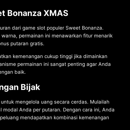
et Bonanza XMAS
uran dari game slot populer Sweet Bonanza.
warna, permainan ini menawarkan fitur menarik
nus putaran gratis.
tkan kemenangan cukup tinggi jika dimainkan
anisme permainan ini sangat penting agar Anda
engan baik.
ngan Bijak
 untuk mengelola uang secara cerdas. Mulailah
al modal Anda per putaran. Dengan cara ini, Anda
n peluang mendapatkan kombinasi kemenangan