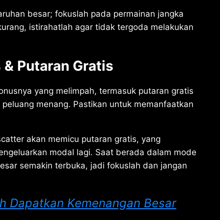
ruhan besar; fokuslah pada permainan jangka
urang, istirahatlah agar tidak tergoda melakukan
& Putaran Gratis
onusnya yang melimpah, termasuk putaran gratis
n peluang menang. Pastikan untuk memanfaatkan
catter akan memicu putaran gratis, yang
ngeluarkan modal lagi. Saat berada dalam mode
ar semakin terbuka, jadi fokuslah dan jangan
h Dapatkan Kemenangan Besar