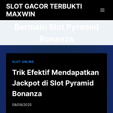
Skip
SLOT GACOR TERBUKTI
to
MAXWIN
content
Bermain Slot Pyramid
Bonanza
SLOT ONLINE
Trik Efektif Mendapatkan
Jackpot di Slot Pyramid
Bonanza
08/09/2025