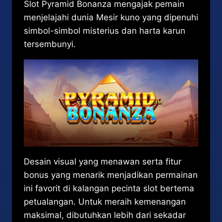
Slot Pyramid Bonanza mengajak pemain
menjelajahi dunia Mesir kuno yang dipenuhi
simbol-simbol misterius dan harta karun
tersembunyi.
Desain visual yang menawan serta fitur
bonus yang menarik menjadikan permainan
ini favorit di kalangan pecinta slot bertema
petualangan. Untuk meraih kemenangan
maksimal, dibutuhkan lebih dari sekadar