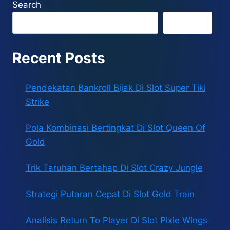
Search
Search
Recent Posts
Pendekatan Bankroll Bijak Di Slot Super Tiki
Strike
Pola Kombinasi Bertingkat Di Slot Queen Of
Gold
Trik Taruhan Bertahap Di Slot Crazy Jungle
Strategi Putaran Cepat Di Slot Gold Train
Analisis Return To Player Di Slot Pixie Wings