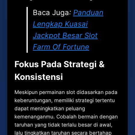
Baca Juga
:
Panduan
Lengkap Kuasai
Jackpot Besar Slot
Farm Of Fortune
Fokus Pada Strategi &
Konsistensi
Meskipun permainan slot didasarkan pada
keberuntungan, memiliki strategi tertentu
dapat meningkatkan peluang
kemenanganmu. Cobalah bermain dengan
taruhan yang tidak terlalu besar di awal,
lalu tingkatkan taruhan secara bertahap