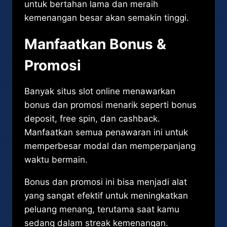
untuk bertahan lama dan meraih
kemenangan besar akan semakin tinggi.
Manfaatkan Bonus &
Promosi
Banyak situs slot online menawarkan
bonus dan promosi menarik seperti bonus
deposit, free spin, dan cashback.
Manfaatkan semua penawaran ini untuk
memperbesar modal dan memperpanjang
waktu bermain.
Bonus dan promosi ini bisa menjadi alat
yang sangat efektif untuk meningkatkan
peluang menang, terutama saat kamu
sedang dalam streak kemenangan.