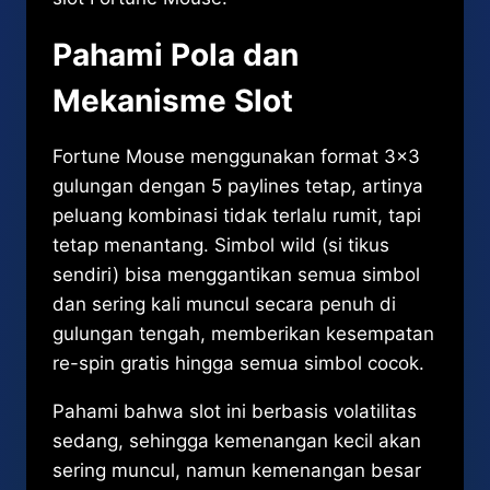
Pahami Pola dan
Mekanisme Slot
Fortune Mouse menggunakan format 3×3
gulungan dengan 5 paylines tetap, artinya
peluang kombinasi tidak terlalu rumit, tapi
tetap menantang. Simbol wild (si tikus
sendiri) bisa menggantikan semua simbol
dan sering kali muncul secara penuh di
gulungan tengah, memberikan kesempatan
re-spin gratis hingga semua simbol cocok.
Pahami bahwa slot ini berbasis volatilitas
sedang, sehingga kemenangan kecil akan
sering muncul, namun kemenangan besar