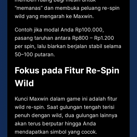
“memanas” dan membuka peluang re-spin
wild yang mengarah ke Maxwin.
Contoh jika modal Anda Rp100.000,
pasang taruhan antara Rp800 – Rp1.200
per spin, lalu biarkan berjalan stabil selama
50–100 putaran.
Fokus pada Fitur Re-Spin
Wild
Kunci Maxwin dalam game ini adalah fitur
wild re-spin. Saat gulungan tengah terisi
penuh dengan wild, dua gulungan lainnya
akan terus berputar hingga Anda
mendapatkan simbol yang cocok.