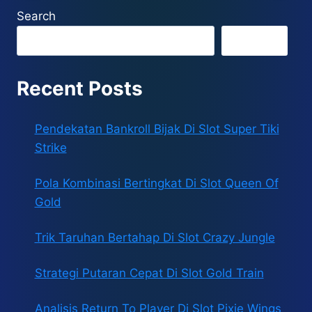
Search
Search
Recent Posts
Pendekatan Bankroll Bijak Di Slot Super Tiki
Strike
Pola Kombinasi Bertingkat Di Slot Queen Of
Gold
Trik Taruhan Bertahap Di Slot Crazy Jungle
Strategi Putaran Cepat Di Slot Gold Train
Analisis Return To Player Di Slot Pixie Wings