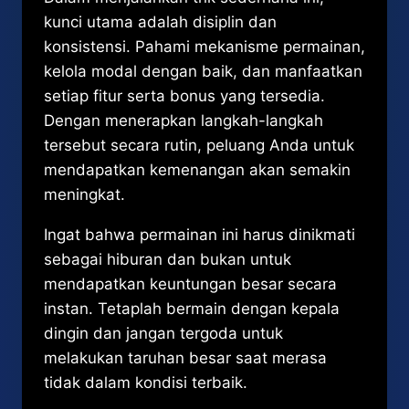
kunci utama adalah disiplin dan
konsistensi. Pahami mekanisme permainan,
kelola modal dengan baik, dan manfaatkan
setiap fitur serta bonus yang tersedia.
Dengan menerapkan langkah-langkah
tersebut secara rutin, peluang Anda untuk
mendapatkan kemenangan akan semakin
meningkat.
Ingat bahwa permainan ini harus dinikmati
sebagai hiburan dan bukan untuk
mendapatkan keuntungan besar secara
instan. Tetaplah bermain dengan kepala
dingin dan jangan tergoda untuk
melakukan taruhan besar saat merasa
tidak dalam kondisi terbaik.