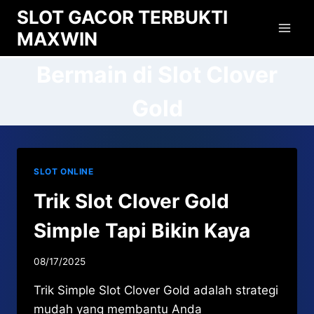
Skip
SLOT GACOR TERBUKTI
to
MAXWIN
content
Bermain di Slot Clover
Gold
SLOT ONLINE
Trik Slot Clover Gold
Simple Tapi Bikin Kaya
08/17/2025
Trik Simple Slot Clover Gold adalah strategi
mudah yang membantu Anda