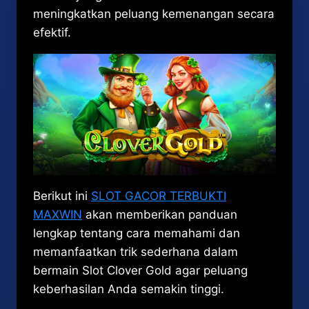
meningkatkan peluang kemenangan secara
efektif.
Berikut ini
SLOT GACOR TERBUKTI
MAXWIN
akan memberikan panduan
lengkap tentang cara memahami dan
memanfaatkan trik sederhana dalam
bermain Slot Clover Gold agar peluang
keberhasilan Anda semakin tinggi.