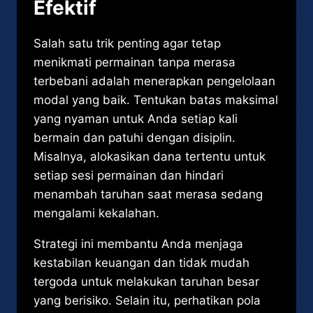
Efektif
Salah satu trik penting agar tetap
menikmati permainan tanpa merasa
terbebani adalah menerapkan pengelolaan
modal yang baik. Tentukan batas maksimal
yang nyaman untuk Anda setiap kali
bermain dan patuhi dengan disiplin.
Misalnya, alokasikan dana tertentu untuk
setiap sesi permainan dan hindari
menambah taruhan saat merasa sedang
mengalami kekalahan.
Strategi ini membantu Anda menjaga
kestabilan keuangan dan tidak mudah
tergoda untuk melakukan taruhan besar
yang berisiko. Selain itu, perhatikan pola