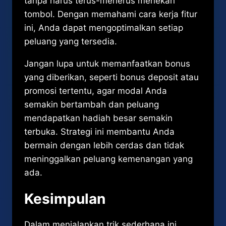
tanpa harus terus-menerus menekan
tombol. Dengan memahami cara kerja fitur
ini, Anda dapat mengoptimalkan setiap
peluang yang tersedia.
Jangan lupa untuk memanfaatkan bonus
yang diberikan, seperti bonus deposit atau
promosi tertentu, agar modal Anda
semakin bertambah dan peluang
mendapatkan hadiah besar semakin
terbuka. Strategi ini membantu Anda
bermain dengan lebih cerdas dan tidak
meninggalkan peluang kemenangan yang
ada.
Kesimpulan
Dalam menjalankan trik sederhana ini,