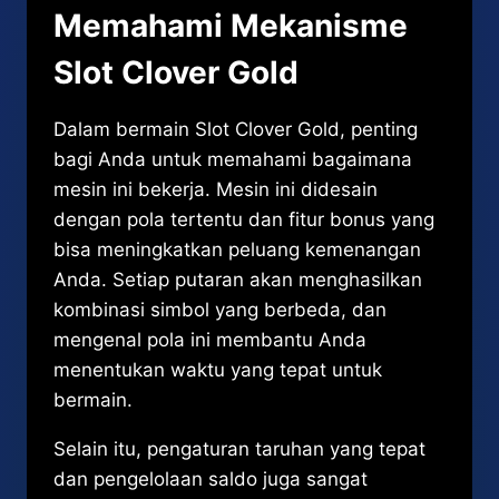
Memahami Mekanisme
Slot Clover Gold
Dalam bermain Slot Clover Gold, penting
bagi Anda untuk memahami bagaimana
mesin ini bekerja. Mesin ini didesain
dengan pola tertentu dan fitur bonus yang
bisa meningkatkan peluang kemenangan
Anda. Setiap putaran akan menghasilkan
kombinasi simbol yang berbeda, dan
mengenal pola ini membantu Anda
menentukan waktu yang tepat untuk
bermain.
Selain itu, pengaturan taruhan yang tepat
dan pengelolaan saldo juga sangat